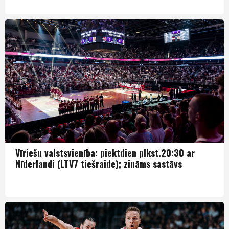
Izlase
Vīriešu valstsvienība: piektdien plkst.20:30 ar
Nīderlandi (LTV7 tiešraide); zināms sastāvs
Izlase