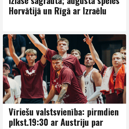
izlase sagrauta; augustā spēles
Horvātijā un Rīgā ar Izraēlu
Izlase
Vīriešu valstsvienība: pirmdien
plkst.19:30 ar Austriju par