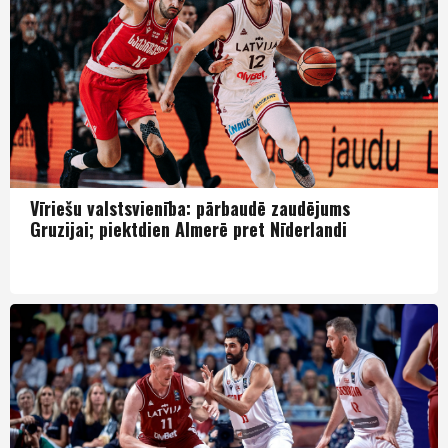
Vīriešu valstsvienība: pārbaudē zaudējums
Gruzijai; piektdien Almerē pret Nīderlandi
Izlase