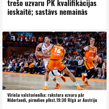
trešo uzvaru PK kvalifikācijas
ieskaitē; sastāvs nemainās
Izlase
Vīriešu valstsvienība: rakstura uzvara pār
Nīderlandi, pirmdien plkst.19:30 Rīgā ar Austriju