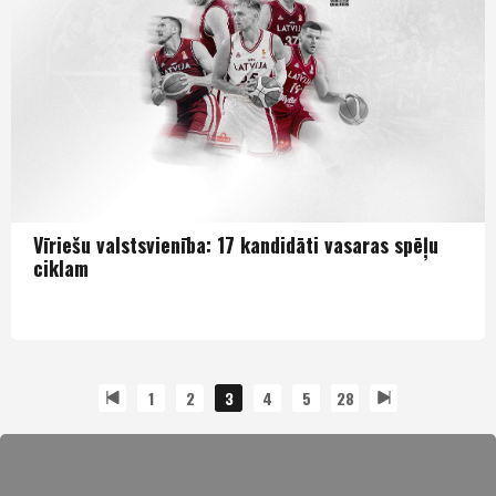
Vīriešu valstsvienība: 17 kandidāti vasaras spēļu
ciklam
Izlase
1
2
3
4
5
28