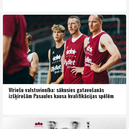
Izlase
Vīriešu valstsvienība: sākusies gatavošanās
izšķirošām Pasaules kausa kvalifikācijas spēlēm
Izlase