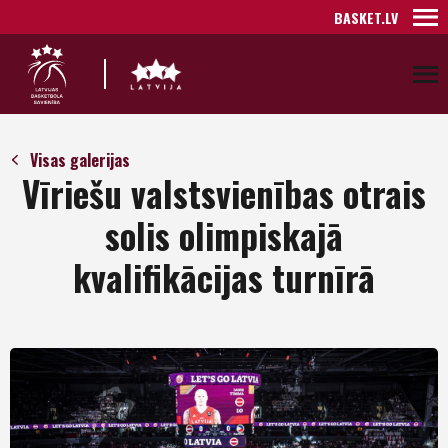
BASKET.LV
Visas galerijas
Vīriešu valstsvienības otrais
solis olimpiskajā
kvalifikācijas turnīrā