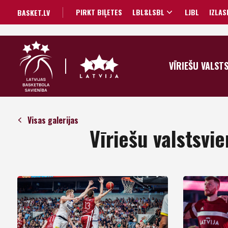
PIRKT BIĻETES
LBL&LSBL
LJBL
IZLAS
BASKET.LV
VĪRIEŠU VALST
Visas galerijas
Vīriešu valstsvi