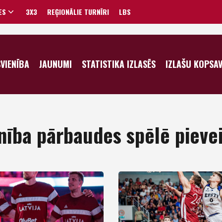
ES
3X3
REĢIONĀLIE TURNĪRI
LBS
VĪRIEŠI
SVIENĪBA
JAUNUMI
STATISTIKA IZLASĒS
IZLAŠU KOPSA
SIEVIETES
enība pārbaudes spēlē pieveic