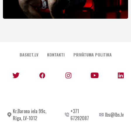
BASKET.LV
KONTAKTI
PRIVĀTUMA POLITIKA
Kr.Barona iela 99c,
+371
lbs@lbs.lv
Rīga, LV-1012
67292087