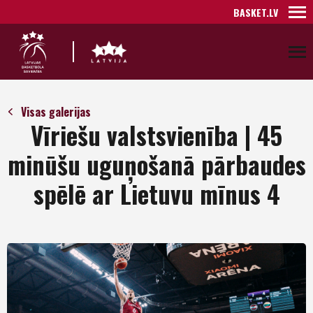
BASKET.LV
Visas galerijas
Vīriešu valstsvienība | 45
minūšu uguņošanā pārbaudes
spēlē ar Lietuvu mīnus 4