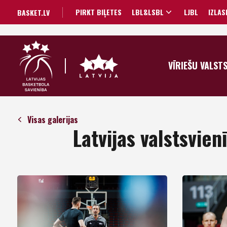
PIRKT BIĻETES
LBL&LSBL
LJBL
IZLAS
BASKET.LV
VĪRIEŠU VALST
Visas galerijas
Latvijas valstsvie