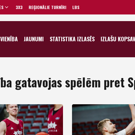
ES
3X3
REĢIONĀLIE TURNĪRI
LBS
VĪRIEŠI
SVIENĪBA
JAUNUMI
STATISTIKA IZLASĒS
IZLAŠU KOPSA
SIEVIETES
nība gatavojas spēlēm pret S